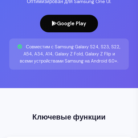
Оптимизирован для Samsung One UI.
Google Play
Совместим с Samsung Galaxy S24, S23, S22,
A54, A34, A14, Galaxy Z Fold, Galaxy Z Flip и
всеми устройствами Samsung на Android 6.0+.
Ключевые функции