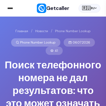
Getcaller
🇷🇺
RU
/
/
Главная
Новости
Phone Number Lookup
Phone Number Lookup
06.07.2026
41
Поиск телефонного
номера не дал
результатов: что
это может означать