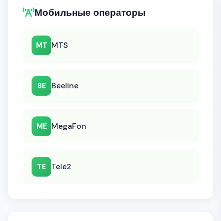
Мобильные операторы
MTS
MT
Beeline
BE
MegaFon
ME
Tele2
TE