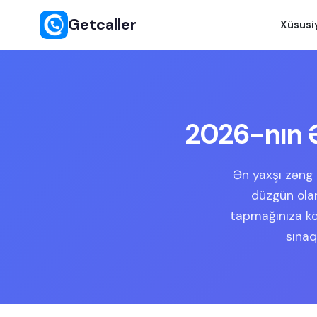
Getcaller
Xüsusi
2026-nın Ə
Ən yaxşı zəng 
düzgün olan
tapmağınıza kö
sınaq