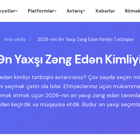
yyətlər
Platformlar
Axtarış
Xəbərlər
Kömə
Ana səhifə
/
2026-nın Ən Yaxşı Zəng Edən Kimliyi Tətbiqləri
n Yaxşı Zəng Edən Kimliyi
edən kimliyi tətbiqini axtarırsınız? Çox sayda seçim 
ı seçmək çətin ola bilər. Ehtiyaclarınız üçün mükəmm
mək etmək üçün 2026-nın ən yaxşı zəng edən tanımla
dan keçirdik və müqayisə etdik. Budur ən yaxşı seçimlə