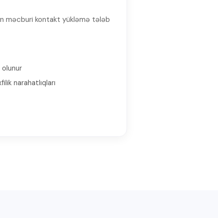
kin məcburi kontakt yükləmə tələb
 olunur
ilik narahatlıqları