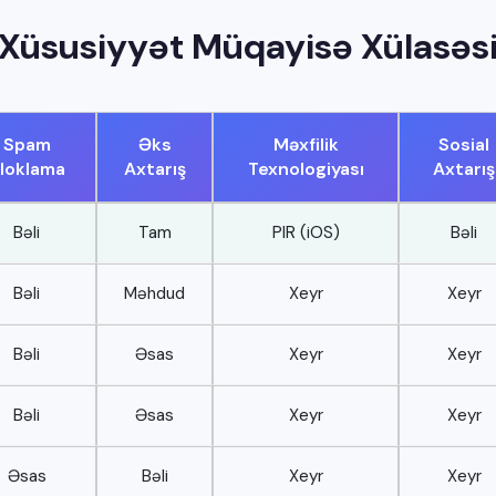
Xüsusiyyət Müqayisə Xülasəs
Spam
Əks
Məxfilik
Sosial
loklama
Axtarış
Texnologiyası
Axtarış
Bəli
Tam
PIR (iOS)
Bəli
Bəli
Məhdud
Xeyr
Xeyr
Bəli
Əsas
Xeyr
Xeyr
Bəli
Əsas
Xeyr
Xeyr
Əsas
Bəli
Xeyr
Xeyr