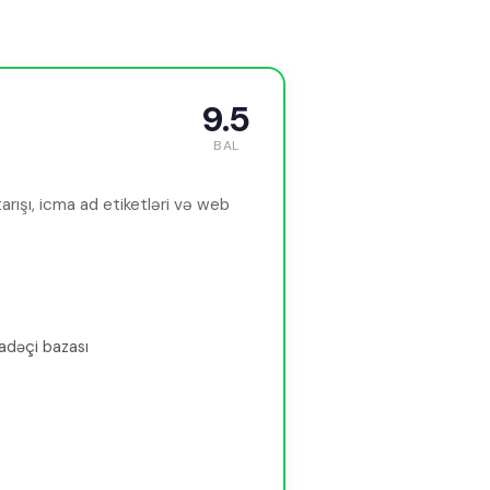
9.5
BAL
tarışı, icma ad etiketləri və web
fadəçi bazası