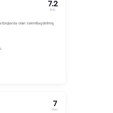
7.2
BAL
ətbiqlərdə olan təkmilləşdirilmiş
ü
7
BAL