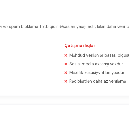
və spam bloklama tətbiqidir. Əsasları yaxşı edir, lakin daha yeni t
Çatışmazlıqlar
Məhdud verilənlər bazası ölçüs
Sosial media axtarışı yoxdur
Məxfilik xüsusiyyətləri yoxdur
Rəqiblərdən daha az yeniləmə