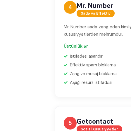
Mr. Number
4
Sadə və Effektiv
Mr. Number sadə zəng edən kimliyi 
xüsusiyyətlərdən məhrumdur.
Üstünlüklər
İstifadəsi asandır
Effektiv spam bloklama
Zəng və mesaj bloklama
Aşağı resurs istifadəsi
Getcontact
5
Sosial Xüsusiyyətlər