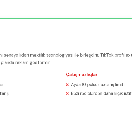
 sənaye lideri məxfilik texnologiyası ilə birləşdirir. TikTok profil ax
uz planda reklam göstərmir.
Çatışmazlıqlar
sı
Ayda 10 pulsuz axtarış limiti
tarışı
Bəzi rəqiblərdən daha kiçik isti
i