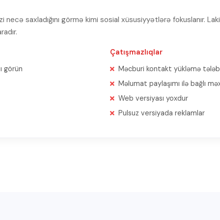
 necə saxladığını görmə kimi sosial xüsusiyyətlərə fokuslanır. La
radır.
Çatışmazlıqlar
nı görün
Məcburi kontakt yükləmə tələb
Məlumat paylaşımı ilə bağlı məxf
Web versiyası yoxdur
Pulsuz versiyada reklamlar