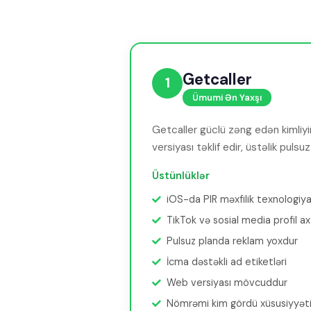
Getcaller
1
Ümumi Ən Yaxşı
Getcaller güclü zəng edən kimliyini
versiyası təklif edir, üstəlik puls
Üstünlüklər
iOS-da PIR məxfilik texnologiya
TikTok və sosial media profil ax
Pulsuz planda reklam yoxdur
İcma dəstəkli ad etiketləri
Web versiyası mövcuddur
Nömrəmi kim gördü xüsusiyyət