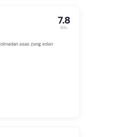
7.8
BAL
lik olmadan əsas zəng edən