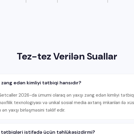
Tez-tez Verilən Suallar
zəng edən kimliyi tətbiqi hansıdır?
Getcaller 2026-da ümumi olaraq ən yaxşı zəng edən kimliyi tətbiqi
xfilik texnologiyası və unikal sosial media axtarış imkanları ilə xüs
 ən yaxşı birləşməsini təklif edir.
 tətbiqləri istifadə üçün təhlükəsizdirmi?