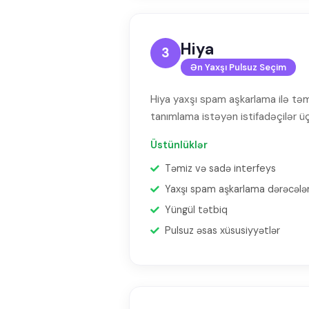
Hiya
3
Ən Yaxşı Pulsuz Seçim
Hiya yaxşı spam aşkarlama ilə təmi
tanımlama istəyən istifadəçilər 
Üstünlüklər
Təmiz və sadə interfeys
Yaxşı spam aşkarlama dərəcələr
Yüngül tətbiq
Pulsuz əsas xüsusiyyətlər