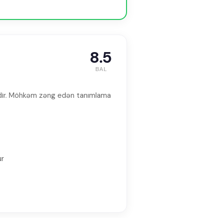
8.5
BAL
iqidir. Möhkəm zəng edən tanımlama
ur