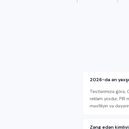
2026-da ən yaxşı 
Testlərimizə görə, 
reklam yoxdur, PIR mə
məxfiliyin və dəyərin
Zəng edən kimliyi