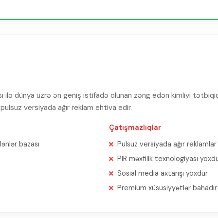
sı ilə dünya üzrə ən geniş istifadə olunan zəng edən kimliyi tətb
 pulsuz versiyada ağır reklam ehtiva edir.
Çatışmazlıqlar
lənlər bazası
Pulsuz versiyada ağır reklamlar
PIR məxfilik texnologiyası yoxd
Sosial media axtarışı yoxdur
Premium xüsusiyyətlər bahadır