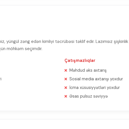
z, yüngül zəng edən kimliyi təcrübəsi təklif edir. Lazımsız şişkin
üçün möhkəm seçimdir.
Çatışmazlıqlar
Məhdud əks axtarış
i
Sosial media axtarışı yoxdur
İcma xüsusiyyətləri yoxdur
Əsas pulsuz səviyyə