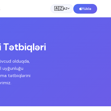
🇦🇿
k
Yüklə
AZ
 Tətbiqləri
mövcud olduqda,
əl uyğunluğu
ma tətbiqlərini
rimiz.