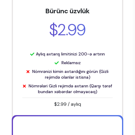
Bürünc üzvlük
$2.99
Aylıq axtarış limitinizi 200-ə artırın
Reklamsız
Nömrənizi kimin axtardığını görün (Gizli
rejimdə olanlar istisna)
Nömrələri Gizli rejimdə axtarın (Qarşı tərəf
bundan xəbərdar olmayacaq)
$2.99
/ aylıq