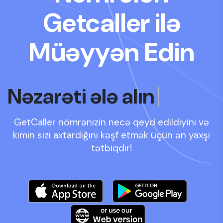
Getcaller ilə
Müəyyən Edin
Öyrənin
GetCaller nömrənizin necə qeyd edildiyini və
kimin sizi axtardığını kəşf etmək üçün ən yaxşı
tətbiqdir!