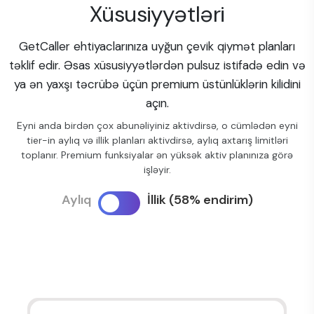
Xüsusiyyətləri
GetCaller ehtiyaclarınıza uyğun çevik qiymət planları
təklif edir. Əsas xüsusiyyətlərdən pulsuz istifadə edin və
ya ən yaxşı təcrübə üçün premium üstünlüklərin kilidini
açın.
Eyni anda birdən çox abunəliyiniz aktivdirsə, o cümlədən eyni
tier-in aylıq və illik planları aktivdirsə, aylıq axtarış limitləri
toplanır. Premium funksiyalar ən yüksək aktiv planınıza görə
işləyir.
Aylıq
İllik (58% endirim)