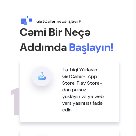
GetCaller necə işləyir?
Cəmi Bir Neçə
Addımda
Başlayın!
Tətbiqi Yükləyin
GetCaller-ı App
1
Store, Play Store-
dan pulsuz
yükləyin və ya web
versiyasını istifadə
edin.