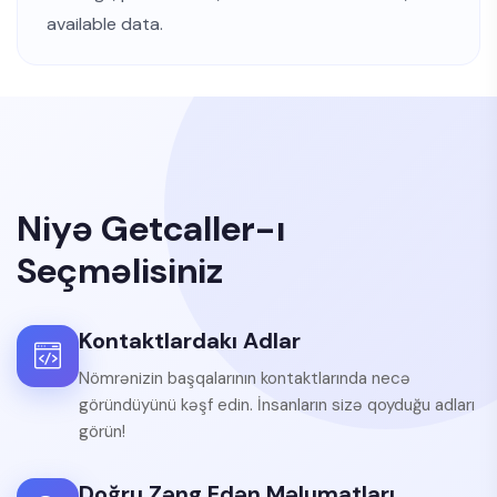
available data.
Niyə Getcaller-ı
Seçməlisiniz
Kontaktlardakı Adlar
Nömrənizin başqalarının kontaktlarında necə
göründüyünü kəşf edin. İnsanların sizə qoyduğu adları
görün!
Doğru Zəng Edən Məlumatları