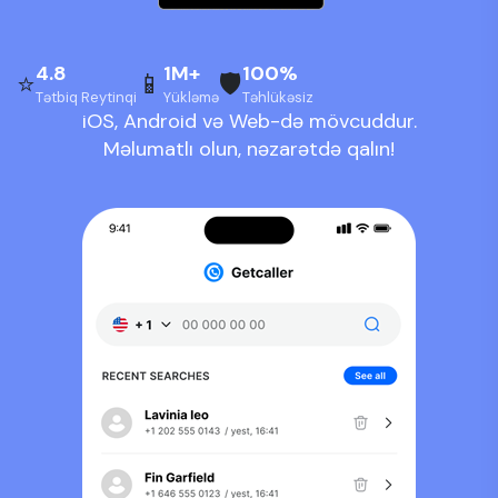
4.8
1M+
100%
⭐
📱
🛡️
Tətbiq Reytinqi
Yükləmə
Təhlükəsiz
iOS, Android və Web-də mövcuddur.
Məlumatlı olun, nəzarətdə qalın!