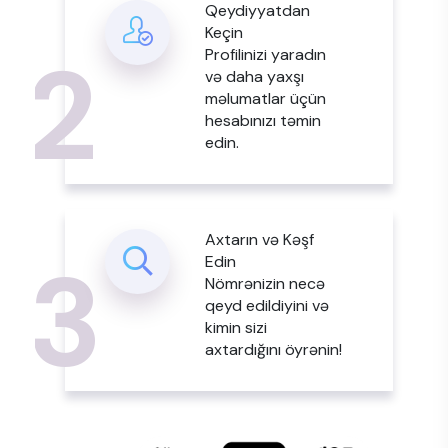
Qeydiyyatdan
Keçin
2
Profilinizi yaradın
və daha yaxşı
məlumatlar üçün
hesabınızı təmin
edin.
Axtarın və Kəşf
3
Edin
Nömrənizin necə
qeyd edildiyini və
kimin sizi
axtardığını öyrənin!