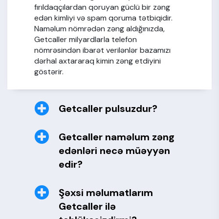
fırıldaqçılardan qoruyan güclü bir zəng
edən kimliyi və spam qoruma tətbiqidir.
Naməlum nömrədən zəng aldığınızda,
Getcaller milyardlarla telefon
nömrəsindən ibarət verilənlər bazamızı
dərhal axtararaq kimin zəng etdiyini
göstərir.
Getcaller pulsuzdur?
Getcaller naməlum zəng
edənləri necə müəyyən
edir?
Şəxsi məlumatlarım
Getcaller ilə