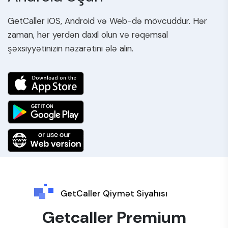
GetCaller iOS, Android və Web-də mövcuddur. Hər
zaman, hər yerdən daxil olun və rəqəmsal
şəxsiyyətinizin nəzarətini ələ alın.
GetCaller Qiymət Siyahısı
Getcaller Premium