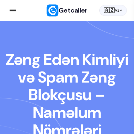
Getcaller
🇦🇿
AZ
Zəng Edən Kimliyi
və Spam Zəng
Blokçusu –
Naməlum
Nömrələri