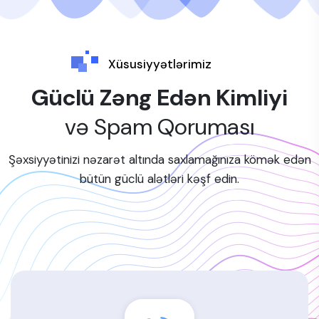
Xüsusiyyətlərimiz
Güclü Zəng Edən Kimliyi
və Spam Qoruması
Şəxsiyyətinizi nəzarət altında saxlamağınıza kömək edən
bütün güclü alətləri kəşf edin.