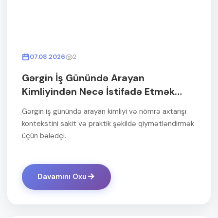
07.08.2026
2
Gərgin İş Günündə Arayan
Kimliyindən Necə İstifadə Etmək
Olar?
Gərgin iş günündə arayan kimliyi və nömrə axtarışı
kontekstini sakit və praktik şəkildə qiymətləndirmək
üçün bələdçi.
Davamını Oxu