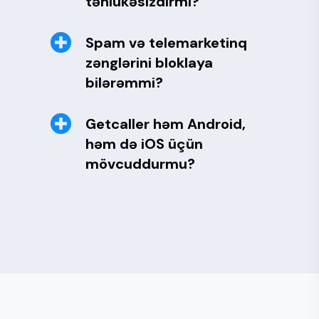
təhlükəsizdirmi?
Spam və telemarketinq
zənglərini bloklaya
bilərəmmi?
Getcaller həm Android,
həm də iOS üçün
mövcuddurmu?