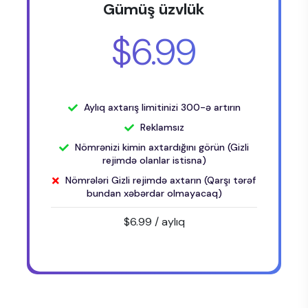
Gümüş üzvlük
$6.99
Aylıq axtarış limitinizi 300-ə artırın
Reklamsız
Nömrənizi kimin axtardığını görün (Gizli
rejimdə olanlar istisna)
Nömrələri Gizli rejimdə axtarın (Qarşı tərəf
bundan xəbərdar olmayacaq)
$6.99
/ aylıq