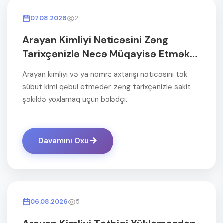
07.08.2026
2
Arayan Kimliyi Nəticəsini Zəng
Tarixçənizlə Necə Müqayisə Etmək
Olar?
Arayan kimliyi və ya nömrə axtarışı nəticəsini tək
sübut kimi qəbul etmədən zəng tarixçənizlə sakit
şəkildə yoxlamaq üçün bələdçi.
Davamını Oxu
06.08.2026
5