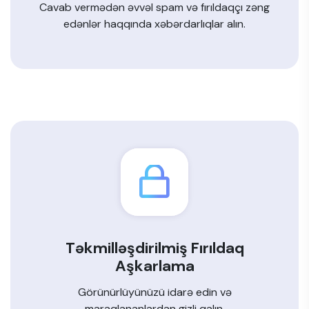
Cavab vermədən əvvəl spam və fırıldaqçı zəng
edənlər haqqında xəbərdarlıqlar alın.
Təkmilləşdirilmiş Fırıldaq
Aşkarlama
Görünürlüyünüzü idarə edin və
maraqlananlardan gizli qalın.