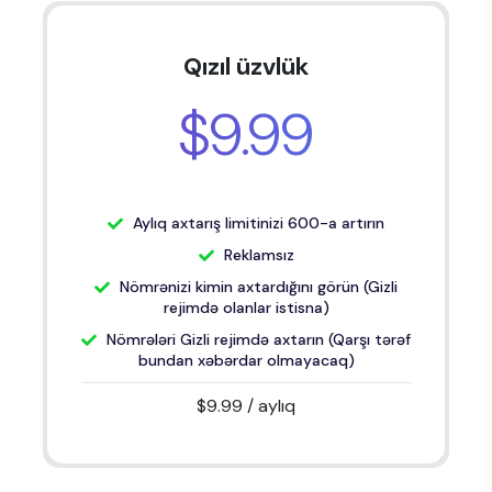
Qızıl üzvlük
$9.99
Aylıq axtarış limitinizi 600-a artırın
Reklamsız
Nömrənizi kimin axtardığını görün (Gizli
rejimdə olanlar istisna)
Nömrələri Gizli rejimdə axtarın (Qarşı tərəf
bundan xəbərdar olmayacaq)
$9.99
/ aylıq