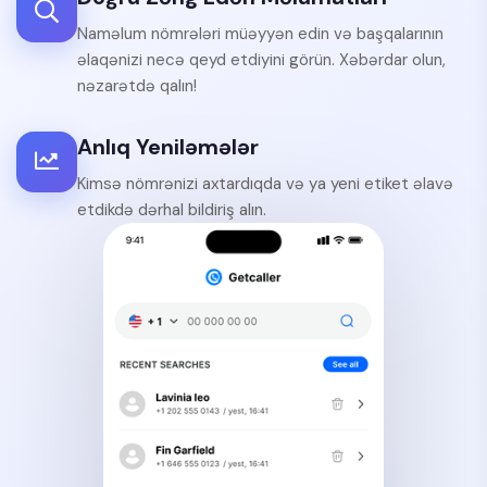
Naməlum nömrələri müəyyən edin və başqalarının
əlaqənizi necə qeyd etdiyini görün. Xəbərdar olun,
nəzarətdə qalın!
Anlıq Yeniləmələr
Kimsə nömrənizi axtardıqda və ya yeni etiket əlavə
etdikdə dərhal bildiriş alın.