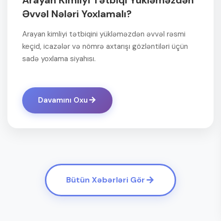
Arayan Kimliyi Tətbiqi Yükləməzdən
Əvvəl Nələri Yoxlamalı?
Arayan kimliyi tətbiqini yükləməzdən əvvəl rəsmi
keçid, icazələr və nömrə axtarışı gözləntiləri üçün
sadə yoxlama siyahısı.
Davamını Oxu
Bütün Xəbərləri Gör