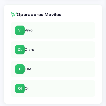
Operadores Moviles
Vivo
VI
Claro
CL
TIM
TI
Oi
OI