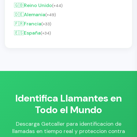
🇬🇧
Reino Unido
(+44)
🇩🇪
Alemania
(+49)
🇫🇷
Francia
(+33)
🇪🇸
España
(+34)
Identifica Llamantes en
Todo el Mundo
Descarga Getcaller para identificacion de
llamadas en tiempo real y proteccion contra