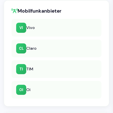
Mobilfunkanbieter
Vivo
VI
Claro
CL
TIM
TI
Oi
OI