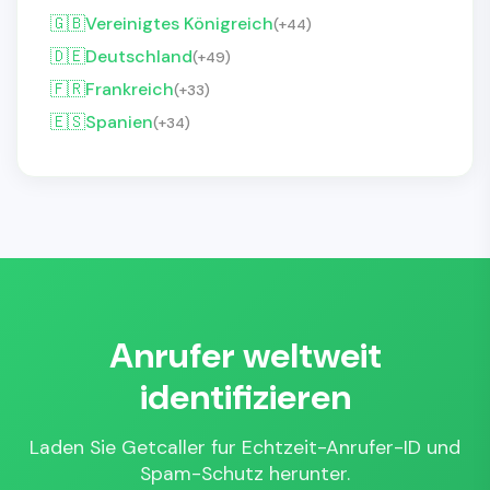
🇬🇧
Vereinigtes Königreich
(+44)
🇩🇪
Deutschland
(+49)
🇫🇷
Frankreich
(+33)
🇪🇸
Spanien
(+34)
Anrufer weltweit
identifizieren
Laden Sie Getcaller fur Echtzeit-Anrufer-ID und
Spam-Schutz herunter.