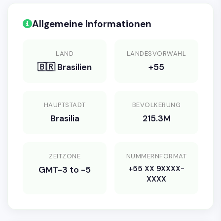
Allgemeine Informationen
LAND
LANDESVORWAHL
🇧🇷 Brasilien
+55
HAUPTSTADT
BEVOLKERUNG
Brasilia
215.3M
ZEITZONE
NUMMERNFORMAT
+55 XX 9XXXX-
GMT-3 to -5
XXXX