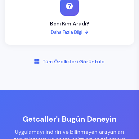
Beni Kim Aradı?
Daha Fazla Bilgi
Tüm Özellikleri Görüntüle
Getcaller'ı Bugün Deneyin
Uygulamayı indirin ve bilinmeyen arayanları