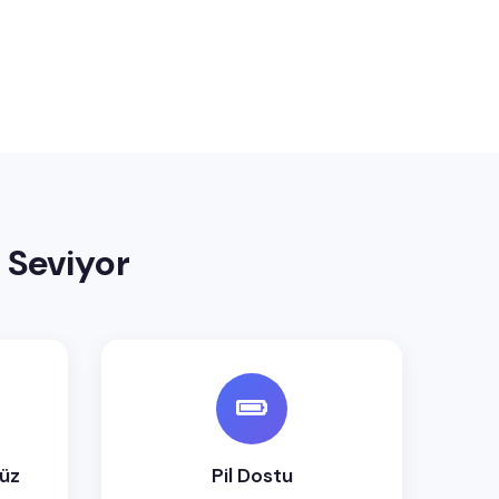
n Seviyor
yüz
Pil Dostu