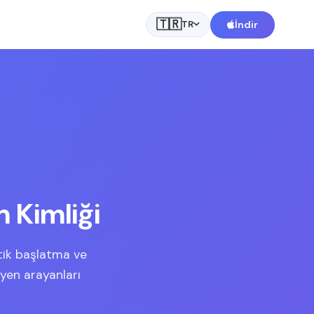
🇹🇷
m
İndir
TR
 Kimliği
tik başlatma ve
yen arayanları