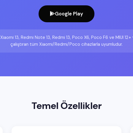
Google Play
 Xiaomi 13, Redmi Note 13, Redmi 13, Poco X6, Poco F6 ve MIUI 12
çalıştıran tüm Xiaomi/Redmi/Poco cihazlarla uyumludur.
Temel Özellikler