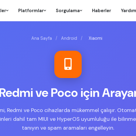
ler
Platformlar
Sorgulama
Haberler
Yardı
Ana Sayfa
/
Android
/
Xiaomi
 Redmi ve Poco için Arayan
omi, Redmi ve Poco cihazlarda mükemmel çalışır. Otoma
inleri dahil tam MIUI ve HyperOS uyumluluğu ile bilinme
tanıyın ve spam aramaları engelleyin.