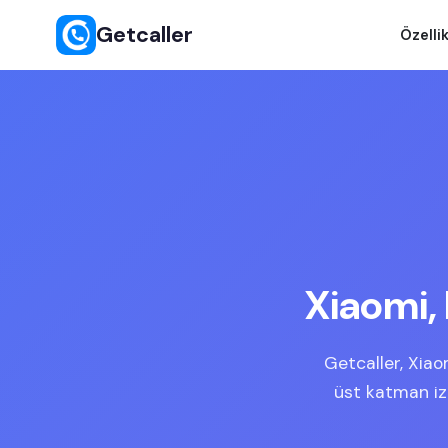
Getcaller
Özellik
Xiaomi,
Getcaller, Xia
üst katman iz