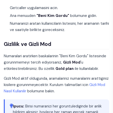
Getcaller uygulamasini acin.
Ana menuuden
"Beni Kim Gordu"
bolumune gidin.
Numaranizi aratan kullanicilarin listesini, her aramanin tarihi
ve saatiyle birlikte goreceksiniz.
Gizlilik ve Gizli Mod
Numaralari aratirken baskalarinin "Beni Kim Gordu" listesinde
gorunnmemeyi tercih ediyorsaniz,
Gizli Mod
'u
etkinlestirebilirsiniz. Bu ozellik
Gold plan
ile kullanilabilir.
Gizli Mod aktif oldugunda, aramalariniz numaralarini arattiginiz
kisilere gorunnmeyecektir. Kurulum talimatlari icin
Gizli Mod
Nasil Kullanilir
bolumune bakin.
Ipucu:
Birisi numaranizi her goruntulediginde bir anlik
bildirim alirsiniz, boylece her zaman gercek zamanli