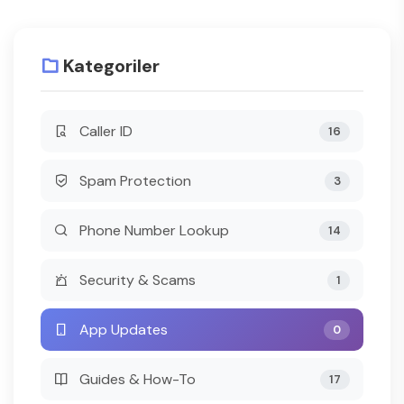
Kategoriler
Caller ID
16
Spam Protection
3
Phone Number Lookup
14
Security & Scams
1
App Updates
0
Guides & How-To
17