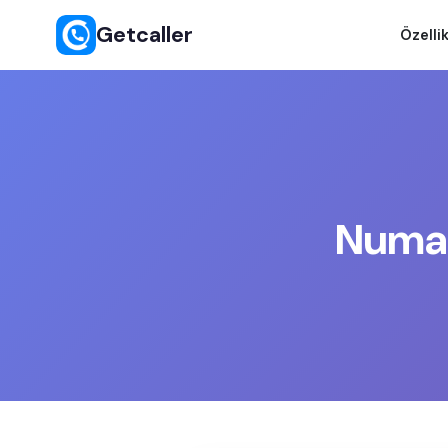
Getcaller
Özellik
Numar