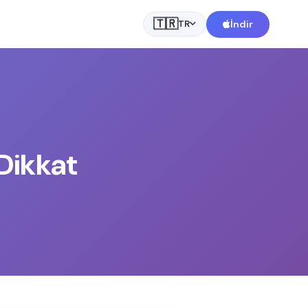
🇹🇷
m
İndir
TR
Dikkat