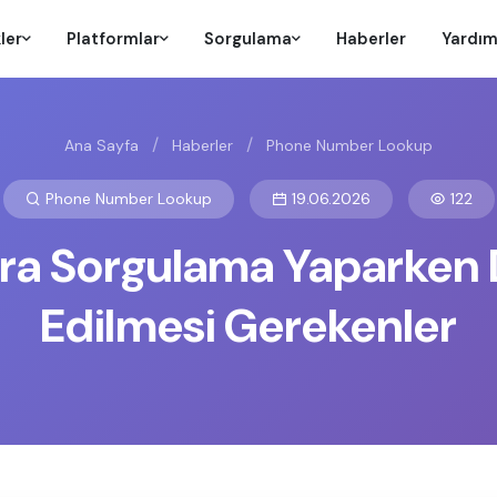
ler
Platformlar
Sorgulama
Haberler
Yardı
/
/
Ana Sayfa
Haberler
Phone Number Lookup
Phone Number Lookup
19.06.2026
122
a Sorgulama Yaparken 
Edilmesi Gerekenler