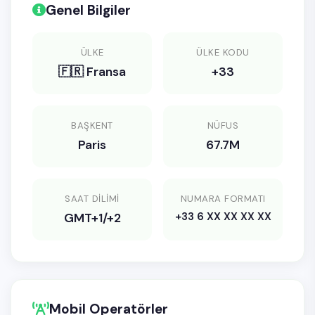
Genel Bilgiler
ÜLKE
ÜLKE KODU
🇫🇷 Fransa
+33
BAŞKENT
NÜFUS
Paris
67.7M
SAAT DILIMI
NUMARA FORMATI
+33 6 XX XX XX XX
GMT+1/+2
Mobil Operatörler