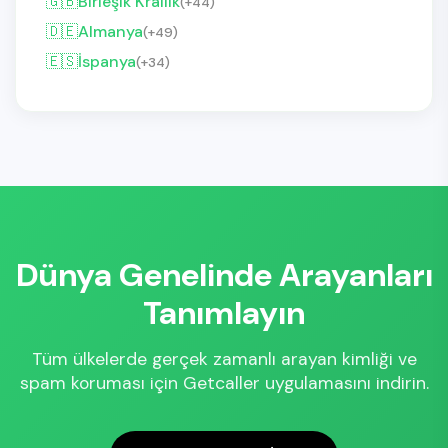
🇬🇧
Birleşik Krallık
(+44)
🇩🇪
Almanya
(+49)
🇪🇸
İspanya
(+34)
Dünya Genelinde Arayanları
Tanımlayın
Tüm ülkelerde gerçek zamanlı arayan kimliği ve
spam koruması için Getcaller uygulamasını indirin.