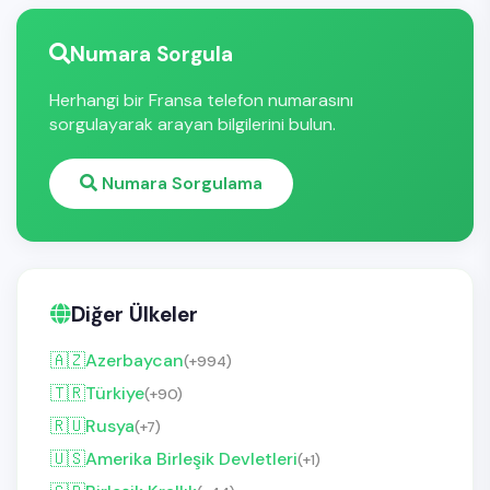
Numara Sorgula
Herhangi bir Fransa telefon numarasını
sorgulayarak arayan bilgilerini bulun.
Numara Sorgulama
Diğer Ülkeler
🇦🇿
Azerbaycan
(+994)
🇹🇷
Türkiye
(+90)
🇷🇺
Rusya
(+7)
🇺🇸
Amerika Birleşik Devletleri
(+1)