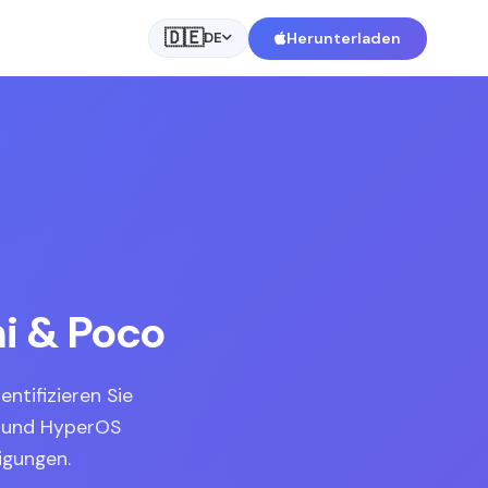
🇩🇪
Herunterladen
DE
i & Poco
ntifizieren Sie
I und HyperOS
igungen.