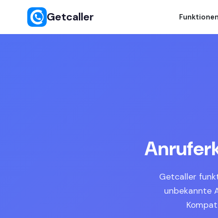
Getcaller
Funktione
Anrufer
Getcaller funk
unbekannte A
Kompati