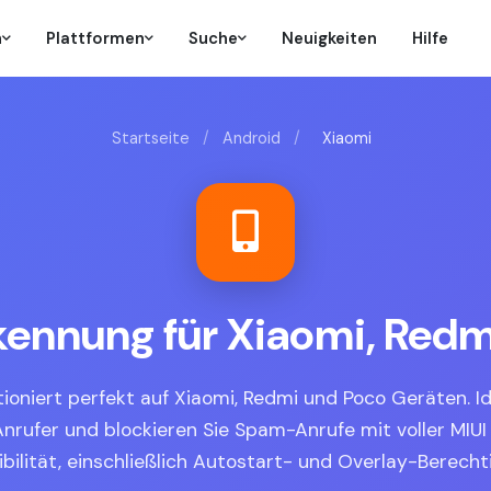
n
Plattformen
Suche
Neuigkeiten
Hilfe
Startseite
/
Android
/
Xiaomi
kennung für Xiaomi, Redm
tioniert perfekt auf Xiaomi, Redmi und Poco Geräten. Ide
nrufer und blockieren Sie Spam-Anrufe mit voller MIU
bilität, einschließlich Autostart- und Overlay-Berecht