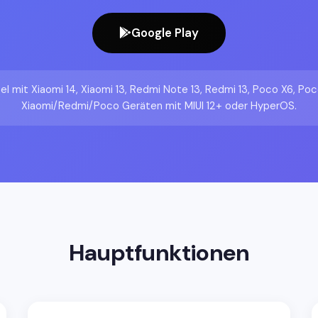
Google Play
 mit Xiaomi 14, Xiaomi 13, Redmi Note 13, Redmi 13, Poco X6, Poc
Xiaomi/Redmi/Poco Geräten mit MIUI 12+ oder HyperOS.
Hauptfunktionen