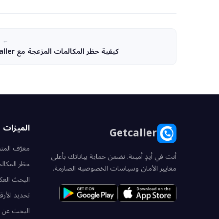
← ا
كيفية حظر المكالمات المزعجة مع Getcaller
الميزات
Getcaller
معرّف الم
أنت في أيدٍ أمينة. نضمن حماية بياناتك بأعلى
حظر المكال
معايير الأمان وسياسات الخصوصية الصارمة.
البحث العك
تحديد الأرق
البحث عن 