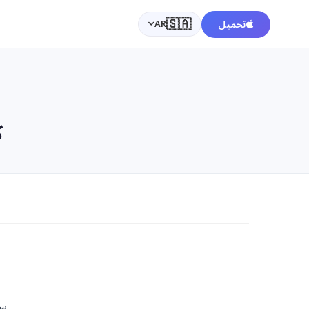
🇸🇦
تحميل
AR
ك
سي