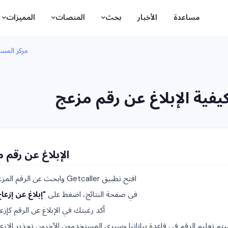
مساعدة
الأخبار
بحث
المنصات
المميزات
مركز المسا
يفية الإبلاغ عن رقم مزعج
الإبلاغ عن رقم 
افتح تطبيق Getcaller وابحث عن الرقم المزعج.
في صفحة النتائج، اضغط على
"إبلاغ عن إزعا
أكد رغبتك في الإبلاغ عن الرقم كإزعا
تم تعليم الرقم في قاعدة بياناتنا وسيرى المستخدمون الآخرون تحذير الإزعا