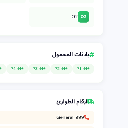
O2
O2
بادئات المحمول
4 75
+44 74
+44 73
+44 72
+44 71
ارقام الطوارئ
General: 999