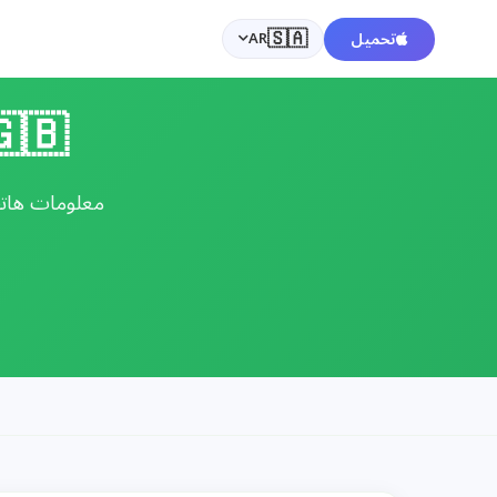
🇸🇦
تحميل
AR
🇬🇧 دليل هاتف: المملكة 
معلومات هاتف 