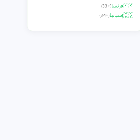
🇫🇷
فرنسا
(+33)
🇪🇸
إسبانيا
(+34)