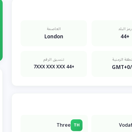
رمز البلد
العاصمة
London
+44
طقة الزمنية
تنسيق الرقم
GMT+0/
+44 7XXX XXX XXX
Three
Voda
TH