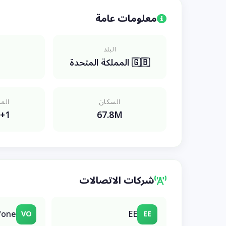
معلومات عامة
البلد
🇬🇧 المملكة المتحدة
السكان
المن
+1
67.8M
شركات الاتصالات
fone
EE
VO
EE