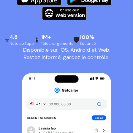
4.8
1M+
100%
⭐
📱
🛡️
Note de l'app
Téléchargements
Sécurisé
Disponible sur iOS, Android et Web.
Restez informé, gardez le contrôle!