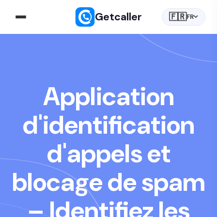
Getcaller
🇫🇷
FR
Application
d'identification
d'appels et
blocage de spam
– Identifiez les