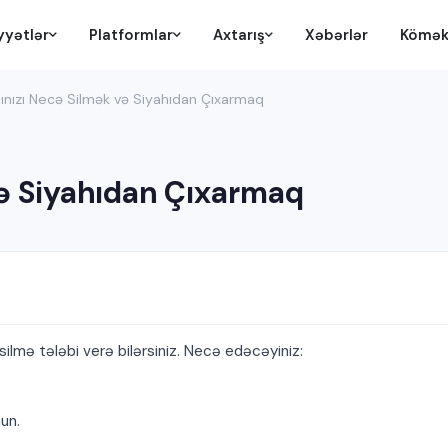
yyətlər
Platformlar
Axtarış
Xəbərlər
Kömə
nızı Necə Silmək və Siyahıdan Çıxarmaq
və Siyahıdan Çıxarmaq
silmə tələbi verə bilərsiniz. Necə edəcəyiniz:
un.