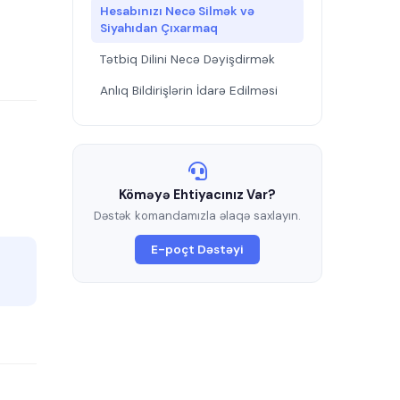
Hesabınızı Necə Silmək və
Siyahıdan Çıxarmaq
Tətbiq Dilini Necə Dəyişdirmək
Anlıq Bildirişlərin İdarə Edilməsi
Köməyə Ehtiyacınız Var?
Dəstək komandamızla əlaqə saxlayın.
E-poçt Dəstəyi