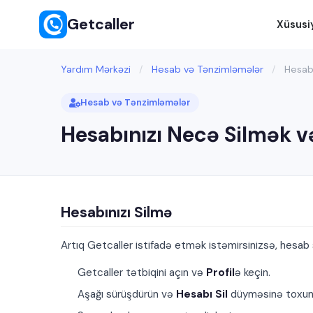
Getcaller
Xüsusi
Yardım Mərkəzi
/
Hesab və Tənzimləmələr
/
Hesabı
Hesab və Tənzimləmələr
Hesabınızı Necə Silmək 
Hesabınızı Silmə
Artıq Getcaller istifadə etmək istəmirsinizsə, hesab 
Getcaller tətbiqini açın və
Profil
ə keçin.
Aşağı sürüşdürün və
Hesabı Sil
düyməsinə toxun