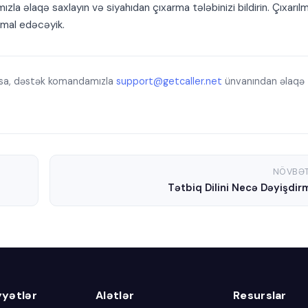
 əlaqə saxlayın və siyahıdan çıxarma tələbinizi bildirin. Çıxarılm
 emal edəcəyik.
arsa, dəstək komandamızla
support@getcaller.net
ünvanından əlaqə
NÖVBƏT
Tətbiq Dilini Necə Dəyişdir
yyətlər
Alətlər
Resurslar