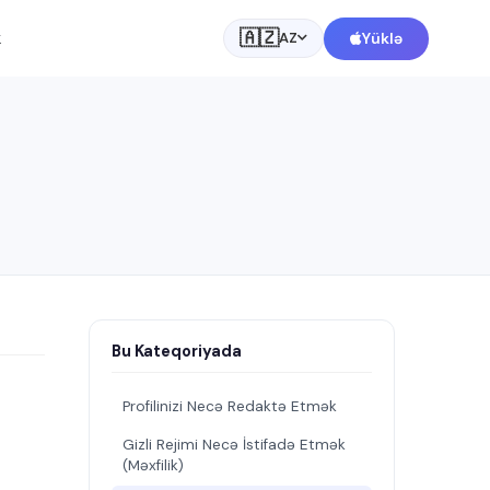
🇦🇿
k
Yüklə
AZ
Bu Kateqoriyada
Profilinizi Necə Redaktə Etmək
Gizli Rejimi Necə İstifadə Etmək
(Məxfilik)