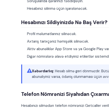
Soruşulanda qərarınızı təsdiqləyin.
Hesabınız silinmə üçün işarələnəcək.
Hesabınızı Sildiyinizdə Nə Baş Verir?
Profil məlumatlarınız silinəcək.
Axtarış tarixçəniz həmişəlik silinəcək.
Aktiv abunəliklər App Store və ya Google Play vasi
Digər nömrələrə əlavə etdiyiniz etiketlər sistem
Xəbərdarlıq:
Hesab silmə geri dönməzdir. Bütün a
abunəliyiniz varsa, ödəniş olunmaması üçün əvv
Telefon Nömrənizi Siyahıdan Çıxarm
Hesabınızı silmədən telefon nömrənizi Getcaller ver