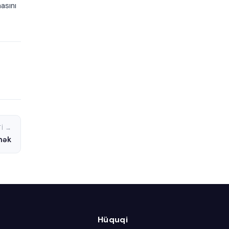
asını
I →
mək
Hüquqi