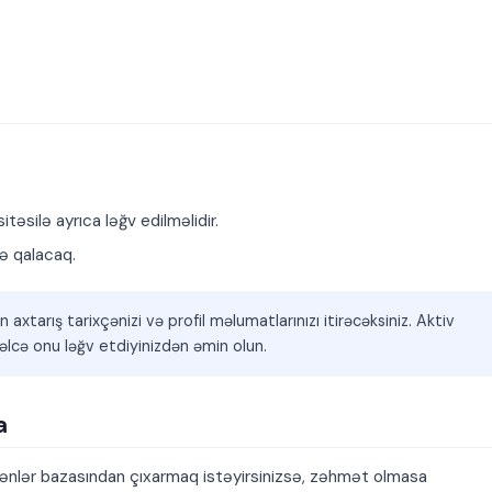
təsilə ayrıca ləğv edilməlidir.
də qalacaq.
xtarış tarixçənizi və profil məlumatlarınızı itirəcəksiniz. Aktiv
əlcə onu ləğv etdiyinizdən əmin olun.
a
ilənlər bazasından çıxarmaq istəyirsinizsə, zəhmət olmasa