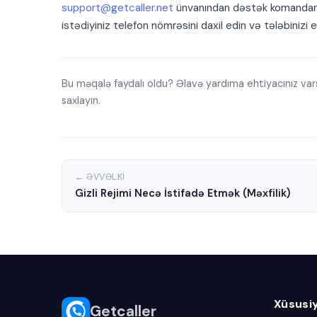
support@getcaller.net
ünvanından dəstək komandamızla
istədiyiniz telefon nömrəsini daxil edin və tələbinizi
Bu məqalə faydalı oldu? Əlavə yardıma ehtiyacınız v
saxlayın.
← ƏVVƏLKI
Gizli Rejimi Necə İstifadə Etmək (Məxfilik)
Xüsusi
Getcaller