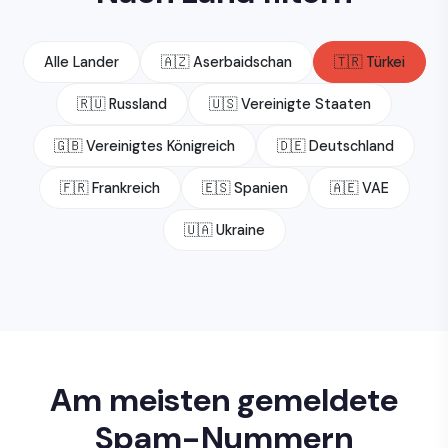
Alle Lander
🇦🇿 Aserbaidschan
🇹🇷 Türkei
🇷🇺 Russland
🇺🇸 Vereinigte Staaten
🇬🇧 Vereinigtes Königreich
🇩🇪 Deutschland
🇫🇷 Frankreich
🇪🇸 Spanien
🇦🇪 VAE
🇺🇦 Ukraine
Am meisten gemeldete
Spam-Nummern