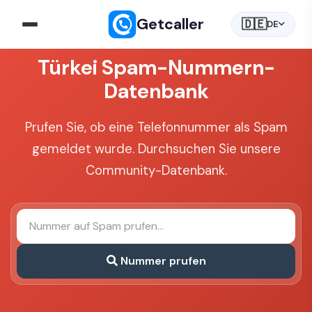
Getcaller
🇩🇪
DE
Türkei Spam-Nummern-
Datenbank
Prufen Sie, ob eine Telefonnummer als Spam
gemeldet wurde. Durchsuchen Sie unsere
Community-Datenbank.
Nummer prufen