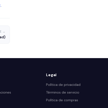
t
.
E →
ad)
Legal
Política de privacidad
aciones
Términos de servicio
Política de compras