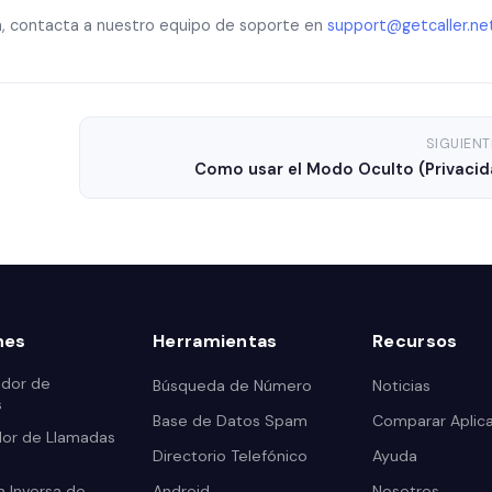
da, contacta a nuestro equipo de soporte en
support@getcaller.ne
SIGUIENT
Como usar el Modo Oculto (Privacid
nes
Herramientas
Recursos
ador de
Búsqueda de Número
Noticias
s
Base de Datos Spam
Comparar Aplic
or de Llamadas
Directorio Telefónico
Ayuda
 Inversa de
Android
Nosotros