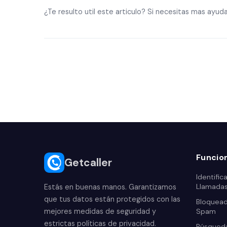
¿Te resulto util este articulo? Si necesitas mas ayu
Funcio
Getcaller
Identific
Llamada
Estás en buenas manos. Garantizamos
que tus datos están protegidos con las
Bloquead
mejores medidas de seguridad y
Spam
estrictas políticas de privacidad.
Búsqueda