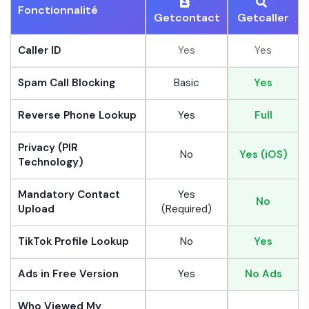
Fonctionnalité
Getcontact
Getcaller
Caller ID
Yes
Yes
Spam Call Blocking
Basic
Yes
Reverse Phone Lookup
Yes
Full
Privacy (PIR
No
Yes (iOS)
Technology)
Mandatory Contact
Yes
No
Upload
(Required)
TikTok Profile Lookup
No
Yes
Ads in Free Version
Yes
No Ads
Who Viewed My