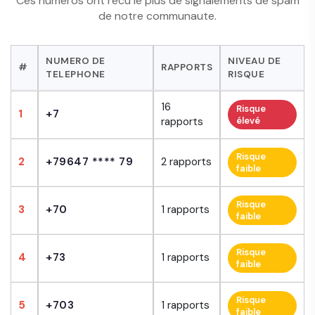
Ces numeros ont recu le plus de signalements de spam
de notre communaute.
NUMERO DE
NIVEAU DE
#
RAPPORTS
TELEPHONE
RISQUE
16
Risque
1
+7
rapports
élevé
Risque
2
+79647 **** 79
2 rapports
faible
Risque
3
+70
1 rapports
faible
Risque
4
+73
1 rapports
faible
Risque
5
+703
1 rapports
faible