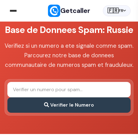
Getcaller
🇫🇷
FR
Base de Donnees Spam: Russie
Verifiez si un numero a ete signale comme spam.
Parcourez notre base de donnees
communautaire de numeros spam et frauduleux.
Verifier le Numero