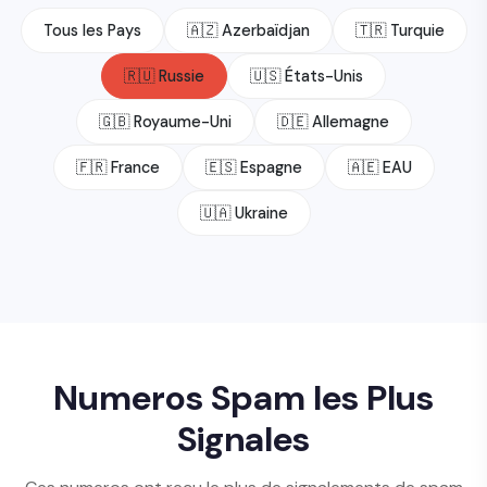
Tous les Pays
🇦🇿 Azerbaïdjan
🇹🇷 Turquie
🇷🇺 Russie
🇺🇸 États-Unis
🇬🇧 Royaume-Uni
🇩🇪 Allemagne
🇫🇷 France
🇪🇸 Espagne
🇦🇪 EAU
🇺🇦 Ukraine
Numeros Spam les Plus
Signales