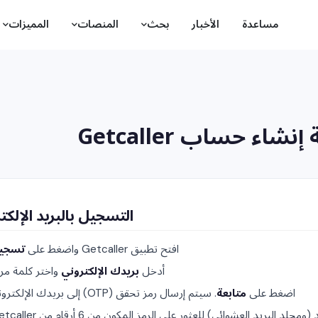
مساعدة
الأخبار
بحث
المنصات
المميزات
إنشاء حساب Getcaller
التسجيل بالبريد الإلكت
افتح تطبيق Getcaller واضغط على
تسجي
أدخل
بريدك الإلكتروني
واختر كلمة مرو
اضغط على
متابعة
. سيتم إرسال رمز تحقق (OTP) إلى بريدك الإلكتروني.
البريد العشوائي) للعثور على الرمز المكون من 6 أرقام من Getcaller.