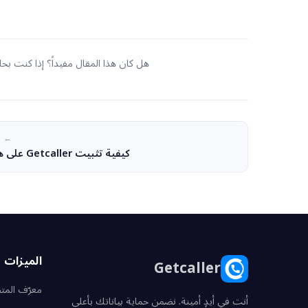
هل كان هذا المقال مفيداً؟ إذا كنت ب
← ا
كيفية تثبيت Getcaller على هاتفك
الميزات
Getcaller
معرّف الم
أنت في أيدٍ أمينة. نضمن حماية بياناتك بأعلى