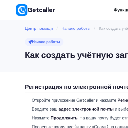
Getcaller
Функц
Центр помощи
/
Начало работы
/
Как создать учё
Начало работы
Как создать учётную зап
Регистрация по электронной почт
Откройте приложение Getcaller и нажмите
Реги
Введите ваш
адрес электронной почты
и выбе
Нажмите
Продолжить
. На вашу почту будет о
Проверьте входящие (и папку «Спам») на наличие