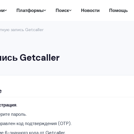
ии
Платформы
Поиск
Новости
Помощь
тную запись Getcaller
ись Getcaller
е
страция
.
рите пароль.
тправлен код подтверждения (OTP).
 6-значного кода от Getcaller.