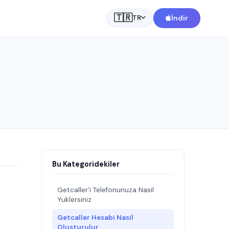
🇹🇷
m
İndir
TR
Bu Kategoridekiler
Getcaller'i Telefonunuza Nasil
Yuklersiniz
Getcaller Hesabi Nasil
Olusturulur