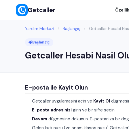
Getcaller
Özellik
Yardım Merkezi
/
Başlangıç
/
Getcaller Hesabi Nasi
Başlangıç
Getcaller Hesabi Nasil Ol
E-posta ile Kayit Olun
Getcaller uygulamasini acin ve
Kayit Ol
dügmesin
E-posta adresinizi
girin ve bir sifre secin.
Devam
dügmesine dokunun. E-postaniza bir dogr
Gelen kutunuzu (ve spam klasorunuzu) Getcaller'da