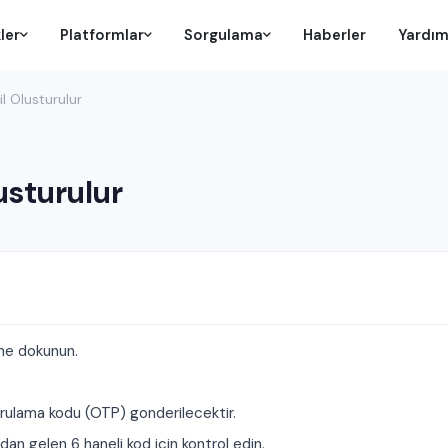
ler
Platformlar
Sorgulama
Haberler
Yardı
l Olusturulur
usturulur
e dokunun.
ulama kodu (OTP) gonderilecektir.
n gelen 6 haneli kod icin kontrol edin.