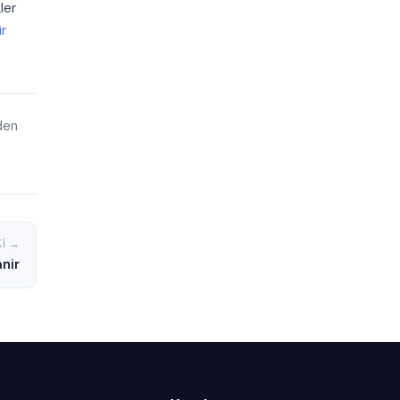
ler
ir
den
I →
nir