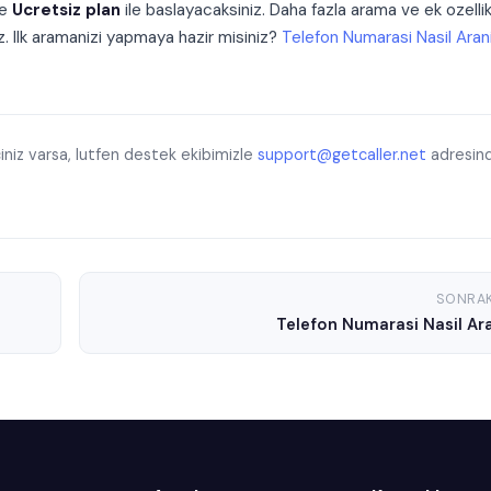
le
Ucretsiz plan
ile baslayacaksiniz. Daha fazla arama ve ek ozellik
z. Ilk aramanizi yapmaya hazir misiniz?
Telefon Numarasi Nasil Aran
iniz varsa, lutfen destek ekibimizle
support@getcaller.net
adresin
SONRAK
Telefon Numarasi Nasil Ara