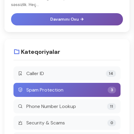
səssizlik. Heç...
Davamını Oxu
Kateqoriyalar
Caller ID
14
Spam Protection
3
Phone Number Lookup
11
Security & Scams
0