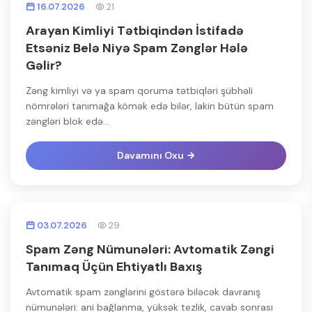
16.07.2026
21
Arayan Kimliyi Tətbiqindən İstifadə
Etsəniz Belə Niyə Spam Zənglər Hələ
Gəlir?
Zəng kimliyi və ya spam qoruma tətbiqləri şübhəli
nömrələri tanımağa kömək edə bilər, lakin bütün spam
zəngləri blok edə...
Davamını Oxu
03.07.2026
29
Spam Zəng Nümunələri: Avtomatik Zəngi
Tanımaq Üçün Ehtiyatlı Baxış
Avtomatik spam zənglərini göstərə biləcək davranış
nümunələri: ani bağlanma, yüksək tezlik, cavab sonrası