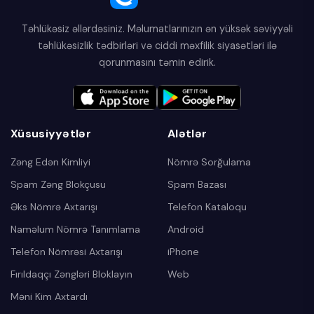
Təhlükəsiz əllərdəsiniz. Məlumatlarınızın ən yüksək səviyyəli
təhlükəsizlik tədbirləri və ciddi məxfilik siyasətləri ilə
qorunmasını təmin edirik.
Xüsusiyyətlər
Alətlər
Zəng Edən Kimliyi
Nömrə Sorğulama
Spam Zəng Blokçusu
Spam Bazası
Əks Nömrə Axtarışı
Telefon Kataloqu
Naməlum Nömrə Tanımlama
Android
Telefon Nömrəsi Axtarışı
iPhone
Fırıldaqçı Zəngləri Bloklayın
Web
Məni Kim Axtardı