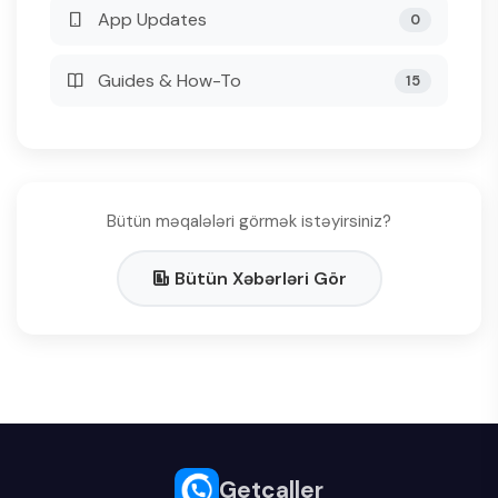
App Updates
0
Guides & How-To
15
Bütün məqalələri görmək istəyirsiniz?
Bütün Xəbərləri Gör
Getcaller