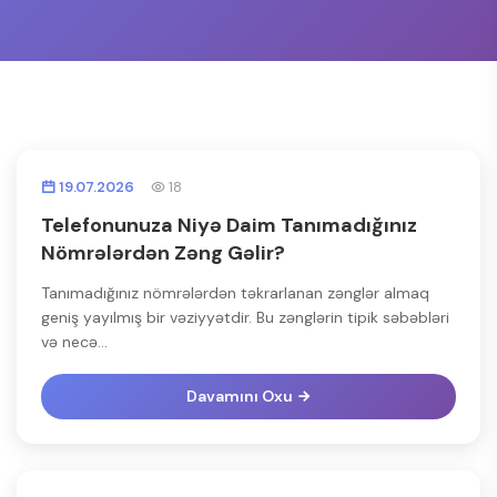
19.07.2026
18
Telefonunuza Niyə Daim Tanımadığınız
Nömrələrdən Zəng Gəlir?
Tanımadığınız nömrələrdən təkrarlanan zənglər almaq
geniş yayılmış bir vəziyyətdir. Bu zənglərin tipik səbəbləri
və necə...
Davamını Oxu