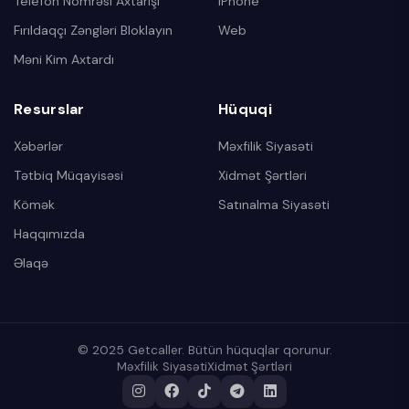
Telefon Nömrəsi Axtarışı
iPhone
Fırıldaqçı Zəngləri Bloklayın
Web
Məni Kim Axtardı
Resurslar
Hüquqi
Xəbərlər
Məxfilik Siyasəti
Tətbiq Müqayisəsi
Xidmət Şərtləri
Kömək
Satınalma Siyasəti
Haqqımızda
Əlaqə
© 2025 Getcaller. Bütün hüquqlar qorunur.
Məxfilik Siyasəti
Xidmət Şərtləri