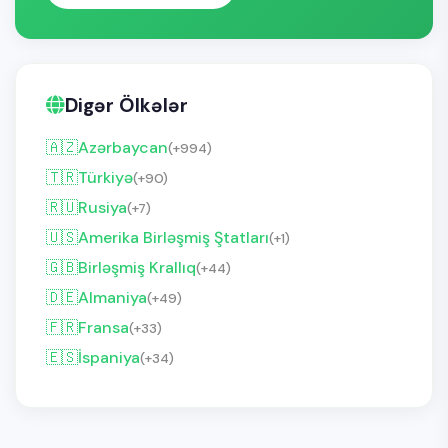
Digər Ölkələr
🇦🇿
Azərbaycan
(+994)
🇹🇷
Türkiyə
(+90)
🇷🇺
Rusiya
(+7)
🇺🇸
Amerika Birləşmiş Ştatları
(+1)
🇬🇧
Birləşmiş Krallıq
(+44)
🇩🇪
Almaniya
(+49)
🇫🇷
Fransa
(+33)
🇪🇸
İspaniya
(+34)