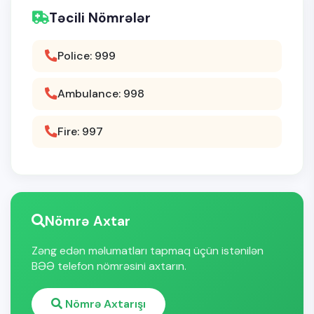
Təcili Nömrələr
Police: 999
Ambulance: 998
Fire: 997
Nömrə Axtar
Zəng edən məlumatları tapmaq üçün istənilən
BƏƏ telefon nömrəsini axtarın.
Nömrə Axtarışı