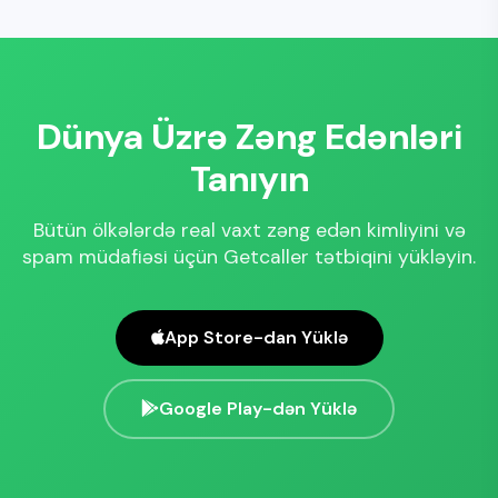
Dünya Üzrə Zəng Edənləri
Tanıyın
Bütün ölkələrdə real vaxt zəng edən kimliyini və
spam müdafiəsi üçün Getcaller tətbiqini yükləyin.
App Store-dan Yüklə
Google Play-dən Yüklə