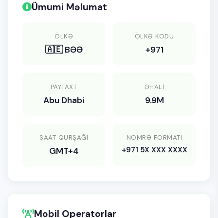
Ümumi Məlumat
ÖLKƏ
ÖLKƏ KODU
🇦🇪 BƏƏ
+971
PAYTAXT
ƏHALI
Abu Dhabi
9.9M
SAAT QURŞAĞI
NÖMRƏ FORMATI
+971 5X XXX XXXX
GMT+4
Mobil Operatorlar