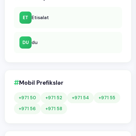
Etisalat
ET
du
DU
Mobil Prefikslər
+971 50
+971 52
+971 54
+971 55
+971 56
+971 58