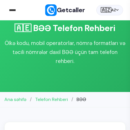
Getcaller
🇦🇿
AZ
🇦🇪 BƏƏ Telefon Rehberi
Ölkə kodu, mobil operatorlar, nömrə formatları və
təcili nömrələr daxil BƏƏ üçün tam telefon
rehberi.
Ana səhifə
/
Telefon Rehberi
/
BƏƏ