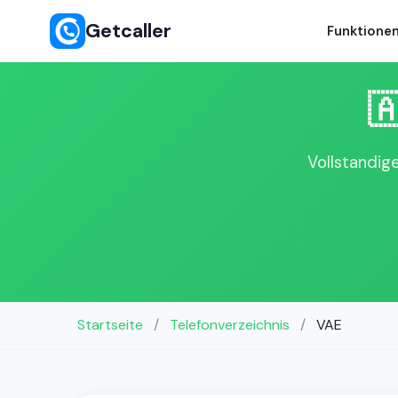
Getcaller
Funktione

Vollstandig
Startseite
/
Telefonverzeichnis
/
VAE