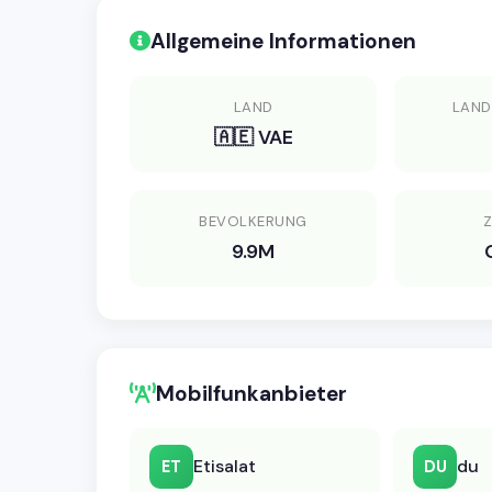
Allgemeine Informationen
LAND
LAN
🇦🇪 VAE
BEVOLKERUNG
Z
9.9M
Mobilfunkanbieter
Etisalat
du
ET
DU