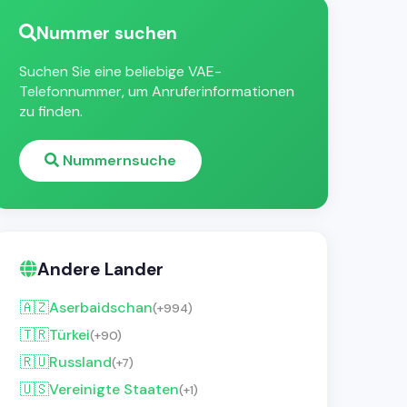
Nummer suchen
Suchen Sie eine beliebige VAE-
Telefonnummer, um Anruferinformationen
zu finden.
Nummernsuche
Andere Lander
🇦🇿
Aserbaidschan
(+994)
🇹🇷
Türkei
(+90)
🇷🇺
Russland
(+7)
🇺🇸
Vereinigte Staaten
(+1)