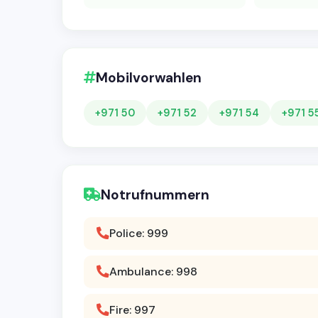
Mobilvorwahlen
+971 50
+971 52
+971 54
+971 5
Notrufnummern
Police: 999
Ambulance: 998
Fire: 997