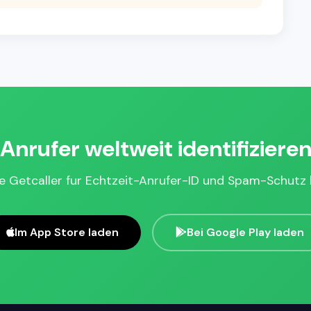
Anrufer weltweit identifiziere
e Getcaller fur Echtzeit-Anrufer-ID und Spam-Schutz 
Im App Store laden
Bei Google Play laden