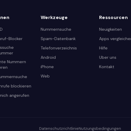
onen
Werkzeuge
Ressourcen
ID
Nummernsuche
Neuigkeiten
ruf-Blocker
Spam-Datenbank
Apps vergleiche
tssuche
Telefonverzeichnis
Hilfe
nummer
Android
Uber uns
nte Nummern
iPhone
Kontakt
ieren
Web
nummernsuche
nrufe blockieren
mich angerufen
Datenschutzrichtlinie
Nutzungsbedingungen