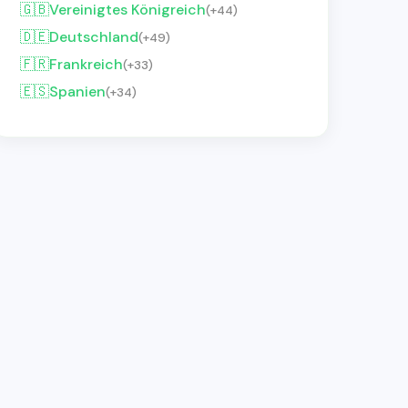
🇬🇧
Vereinigtes Königreich
(+44)
🇩🇪
Deutschland
(+49)
🇫🇷
Frankreich
(+33)
🇪🇸
Spanien
(+34)