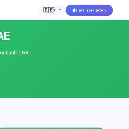
🇩🇪
Herunterladen
DE
AE
unkanbieter,