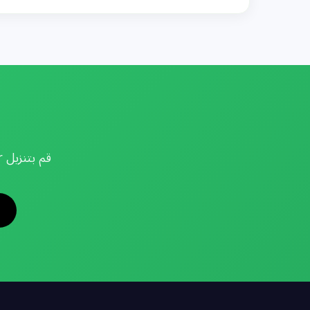
قم بتنزيل Getcaller لتحديد هوية المتصل في الوقت الفعلي والحماية من البريد المزعج.