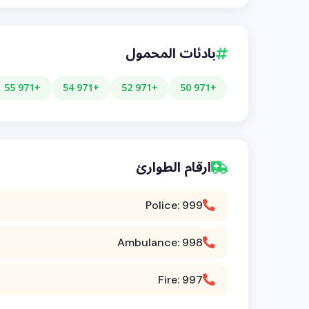
بادئات المحمول
+971 55
+971 54
+971 52
+971 50
ارقام الطوارئ
Police: 999
Ambulance: 998
Fire: 997