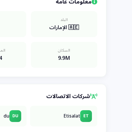
معلومات عامة
البلد
🇦🇪 الإمارات
السكان
المن
4
9.9M
شركات الاتصالات
du
Etisalat
DU
ET