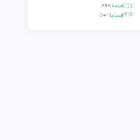
🇫🇷
فرنسا
(+33)
🇪🇸
إسبانيا
(+34)