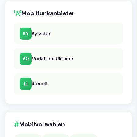
Mobilfunkanbieter
Kyivstar
KY
Vodafone Ukraine
VO
lifecell
LI
Mobilvorwahlen