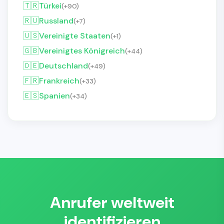
🇹🇷
Türkei
(+90)
🇷🇺
Russland
(+7)
🇺🇸
Vereinigte Staaten
(+1)
🇬🇧
Vereinigtes Königreich
(+44)
🇩🇪
Deutschland
(+49)
🇫🇷
Frankreich
(+33)
🇪🇸
Spanien
(+34)
Anrufer weltweit
identifizieren