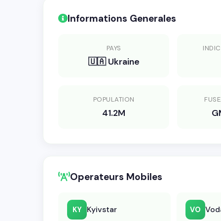
Informations Generales
PAYS
INDIC
🇺🇦 Ukraine
POPULATION
FUSE
41.2M
G
Operateurs Mobiles
Kyivstar
Vod
KY
VO