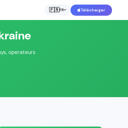
🇫🇷
Télécharger
FR
kraine
ays, operateurs