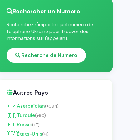
Rechercher un Numero
Recherchez n'importe quel numero de
telephone Ukraine pour trouver des
informations sur l'appelant.
Recherche de Numero
Autres Pays
🇦🇿
Azerbaïdjan
(+994)
🇹🇷
Turquie
(+90)
🇷🇺
Russie
(+7)
🇺🇸
États-Unis
(+1)