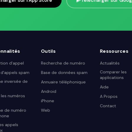
charger sur l'App Store
Télécharger sur Goog
nnalités
Outils
Ressources
ation d'appel
Recherche de numéro
Actualités
Comparer les
 d'appels spam
Base de données spam
applications
e inversée de
Annuaire téléphonique
Aide
Android
r les numéros
A Propos
iPhone
Contact
he de numéro
Web
phone
les appels
ux