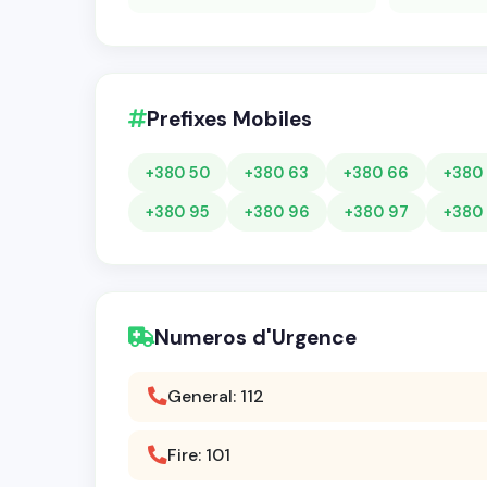
Prefixes Mobiles
+380 50
+380 63
+380 66
+380
+380 95
+380 96
+380 97
+380
Numeros d'Urgence
General: 112
Fire: 101