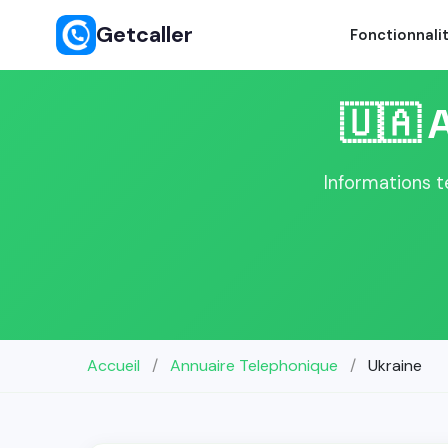
Getcaller
Fonctionnali
🇺🇦 
Informations t
Accueil
/
Annuaire Telephonique
/
Ukraine