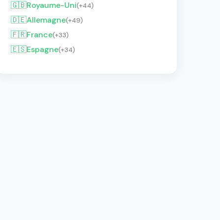
🇬🇧
Royaume-Uni
(+44)
🇩🇪
Allemagne
(+49)
🇫🇷
France
(+33)
🇪🇸
Espagne
(+34)