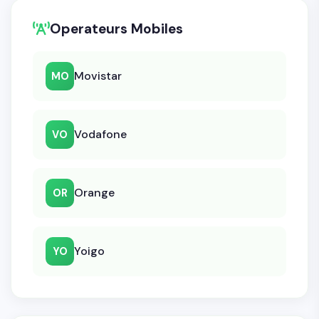
Operateurs Mobiles
Movistar
MO
Vodafone
VO
Orange
OR
Yoigo
YO