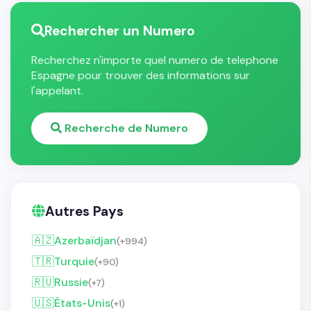
Rechercher un Numero
Recherchez n'importe quel numero de telephone
Espagne pour trouver des informations sur
l'appelant.
Recherche de Numero
Autres Pays
🇦🇿
Azerbaïdjan
(+994)
🇹🇷
Turquie
(+90)
🇷🇺
Russie
(+7)
🇺🇸
États-Unis
(+1)