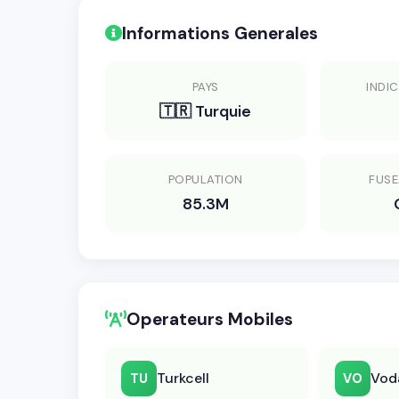
Informations Generales
PAYS
INDIC
🇹🇷 Turquie
POPULATION
FUSE
85.3M
Operateurs Mobiles
Turkcell
Vod
TU
VO