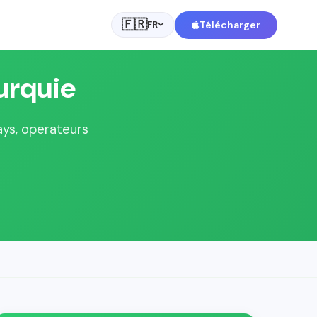
🇫🇷
Télécharger
FR
urquie
ays, operateurs