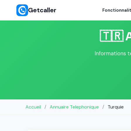
Getcaller
Fonctionnali
🇹🇷 
Informations t
Accueil
/
Annuaire Telephonique
/
Turquie