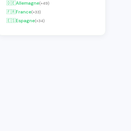
🇩🇪
Allemagne
(+49)
🇫🇷
France
(+33)
🇪🇸
Espagne
(+34)