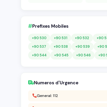
Prefixes Mobiles
+90 530
+90 531
+90 532
+90 5
+90 537
+90 538
+90 539
+90 
+90 544
+90 545
+90 546
+90 
Numeros d'Urgence
General: 112