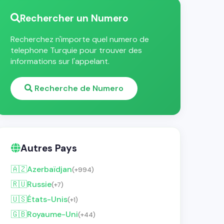
Rechercher un Numero
Recherchez n'importe quel numero de
telephone Turquie pour trouver des
informations sur l'appelant.
Recherche de Numero
Autres Pays
🇦🇿
Azerbaïdjan
(+994)
🇷🇺
Russie
(+7)
🇺🇸
États-Unis
(+1)
🇬🇧
Royaume-Uni
(+44)