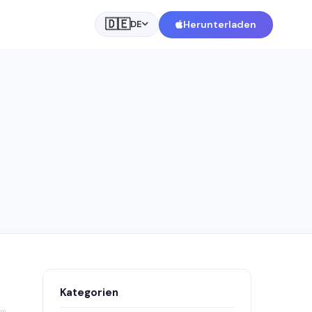
🇩🇪
Herunterladen
DE
Kategorien
..