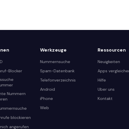
onen
Werkzeuge
Ressourcen
ID
Nummernsuche
Neuigkeiten
ruf-Blocker
Spam-Datenbank
Apps vergleiche
tssuche
Telefonverzeichnis
Hilfe
nummer
Android
Uber uns
nte Nummern
iPhone
Kontakt
ieren
Web
nummernsuche
nrufe blockieren
mich angerufen