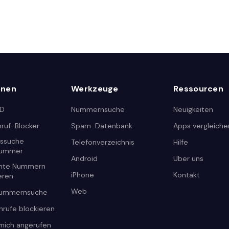
onen
Werkzeuge
Ressourcen
ID
Nummernsuche
Neuigkeiten
ruf-Blocker
Spam-Datenbank
Apps vergleiche
tssuche
Telefonverzeichnis
Hilfe
nummer
Android
Uber uns
nte Nummern
iPhone
Kontakt
ieren
Web
nummernsuche
nrufe blockieren
mich angerufen